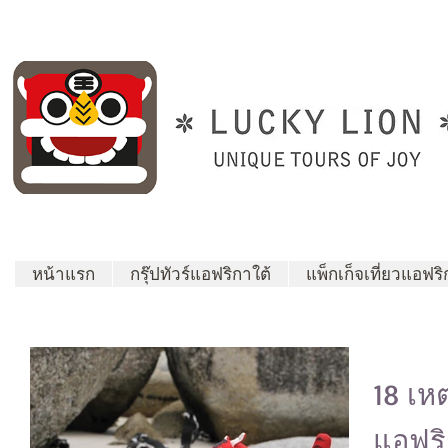
หน้าแรก
กรุ๊ปทัวร์แอฟริกาใต้
แพ็กเก็จเที่ยวแอฟริ
18 เห
แอฟริ