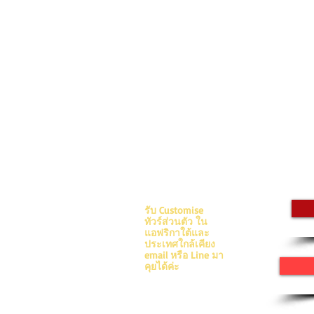
40 Bay Rd. Mouille Point
รับ Customise
8005 Cape Town
ทัวร์ส่วนตัว ใน
South Africa
แอฟริกาใต้และ
ประเทศใกล้เคียง
42 Chalermprakiet Rama 9
email หรือ Line มา
Soi 9 Nongborn Praves
คุยได้ค่ะ
Bangkok 10250
Thailand