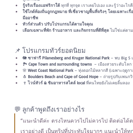
รู้จริงเรื่องแอฟริกาใต้
 ทุกที่ ทุกจุด เราเคยไปเอง และรู้ว่าอะไรคื
ใช้ไกด์ท้องถิ่นถูกกฎหมาย ที่เชี่ยวชาญพื้นที่จริงๆ โดยเฉพาะเ
มืออาชีพ
ทัวร์ส่วนตัว ปรับโปรแกรมได้ตามใจคุณ
เลือกเฉพาะที่พัก ร้านอาหาร และกิจกรรมที่ดีที่สุด
 ไม่ใช่แค่ตา
📌 โปรแกรมทัวร์ยอดนิยม
🐘 
ซาฟารี Pilanesberg and Kruger National Park
 – พบ Big 5 
🏞️ 
Cape Town and surrounding towns 
 – เมืองสวยระดับโลก 
🌸 
West Coast National Park
 – ทุ่งดอกไม้หลากสี (เฉพาะฤดูกา
🐧 
Boulders Beach and Cape of Good Hope
 – ถ่ายรูปกับเพนกวิ
🍷 
ไวน์ทัวร์ & ชิมอาหารสไตล์ local
 ที่คนไทยยังไม่เคยลิ้มลอง
💬 ลูกค้าพูดถึงเราอย่างไร
“แนะนำดีค่ะ ตรงไหนควรไปไม่ควรไป ติดต่อได
เราอย่างดี เป็นทริปที่ประทับใจมากๆ แนะนำให้ทุ