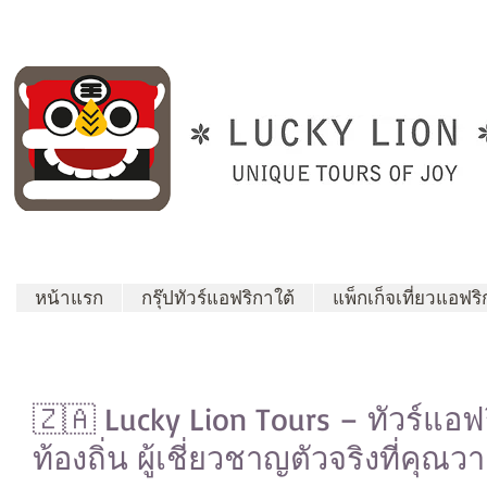
หน้าแรก
กรุ๊ปทัวร์แอฟริกาใต้
แพ็กเก็จเที่ยวแอฟริ
🇿🇦 Lucky Lion Tours – ทัวร์แ
ท้องถิ่น ผู้เชี่ยวชาญตัวจริงที่คุณว