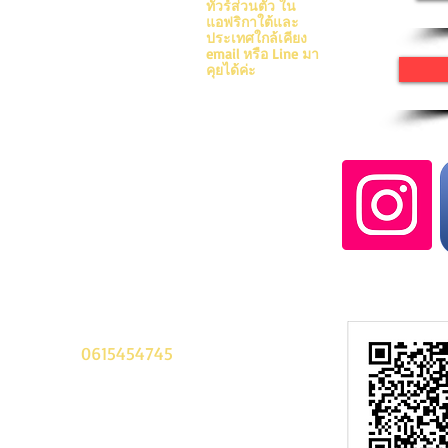
8005 Cape Town
ทัวร์ส่วนตัว ใน
South Africa
แอฟริกาใต้และ
ประเทศใกล้เคียง
42 Chalermprakiet Rama 9
email หรือ Line มา
Soi 9 Nongborn Praves
คุยได้ค่ะ
Bangkok 10250
Thailand
Tel. 02-7480843-4
Cell:
0615454745
about@thewhat.co.za